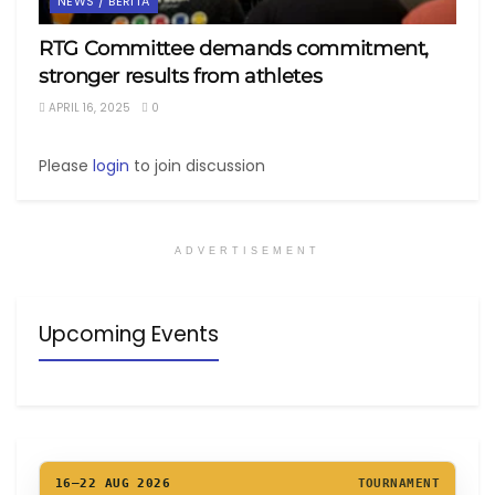
NEWS / BERITA
RTG Committee demands commitment,
stronger results from athletes
APRIL 16, 2025
0
Please
login
to join discussion
ADVERTISEMENT
Upcoming Events
16–22 AUG 2026
TOURNAMENT