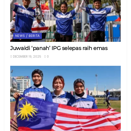
NEWS / BERITA
Juwaidi ‘panah’ IPG selepas raih emas
DECEMBER 19, 2025
0